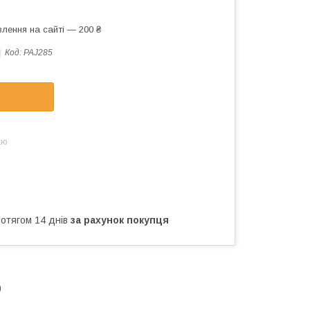
лення на сайті — 200 ₴
Код:
PAJ285
аю
ротягом 14 днів
за рахунок покупця
)