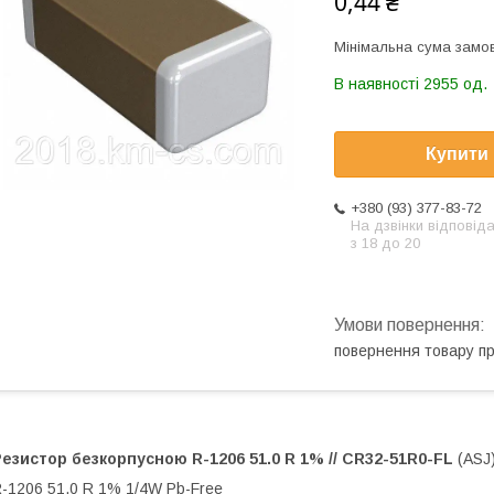
0,44 ₴
Мінімальна сума замов
В наявності 2955 од.
Купити
+380 (93) 377-83-72
На дзвінки відповід
з 18 до 20
повернення товару п
Резистор безкорпусною
R-1206 51.0 R 1% // CR32-51R0-FL
(ASJ
-1206 51.0 R 1% 1/4W Pb-Free