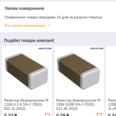
Умови повернення
Повернення товару впродовж 14 днів за рахунок покупця
Всі умови повернення
Подібні товари компанії
Резистор безкорпусною R-
Резистор безкорпусною R-
Рези
1206 8.2 K 5% // CR32-
1206 510R 5% // CR32-
1206
822-JL (ASJ)
511-JK (ASJ)
JL (
0,23
0,29
0,2
₴
₴