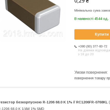
0,29 ₴
Мінімальна сума замов
В наявності 4544 од.
Купити
+380 (93) 377-83-72
На дзвінки відповід
з 18 до 20
повернення товару п
Резистор безкорпусною
R-1206 68.0 K 1% // RC1206FR-0768KL
(
-1206 68.0 K 1/4W 1% SMD