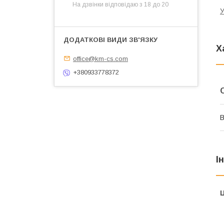
На дзвінки відповідаю з 18 до 20
У
Х
office@km-cs.com
+380933778372
В
І
Ц