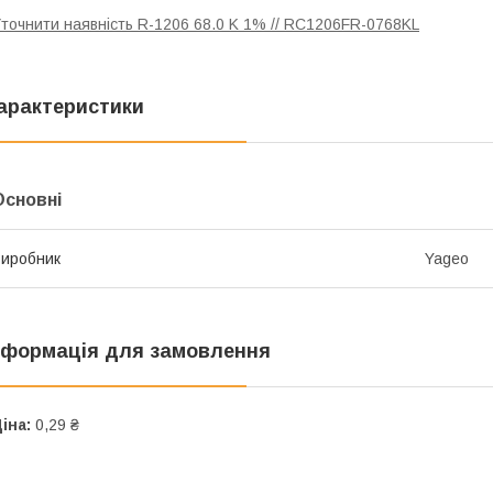
точнити наявність R-1206 68.0 K 1% // RC1206FR-0768KL
арактеристики
Основні
иробник
Yageo
нформація для замовлення
іна:
0,29 ₴