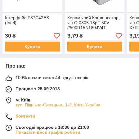
Інтерфейс P87C42ES
Керамічний Конденсатор,
Кера
(Intel)
чіп C-0805 18pF 50V
чіп 
//500R15N180JV4T
X7R
(Johanson Dielectric)
(Sa
30
3,79
3,1
₴
₴
Купити
Купити
Про нас
100% позитивних з 44 відгуків за рік
Працює з 25.09.2013
м. Київ
вул. Північно-Сирецька, 1-3, Київ, Україна
Контакти
Сьогодні працює з 18:30 до 21:00
Показати весь графік роботи