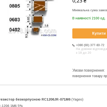
0,23 ₴
Мінімальна сума замов
В наявності 2100 од.
Купити
+380 (93) 377-83-72
На дзвінки відповід
з 18 до 20
повернення товару п
Резистор безкорпусною
RC1206JR-071M6
(Yageo)
-1206 1M6 5%