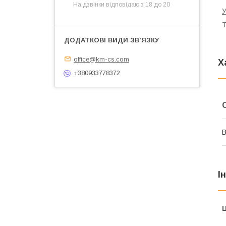
На дзвінки відповідаю з 18 до 20
У
Т
office@km-cs.com
Х
+380933778372
В
І
Ц