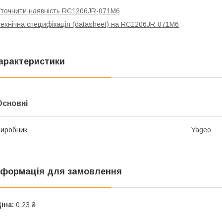
точнити наявність RC1206JR-071M6
ехнічна специфікація (datasheet) на RC1206JR-071M6
арактеристики
Основні
иробник
Yageo
нформація для замовлення
іна:
0,23 ₴