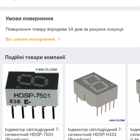
Умови повернення
Повернення товару впродовж 14 днів за рахунок покупця
Всі умови повернення
Подібні товари компанії
Індикатор світлодіодний 7-
Індикатор світлодіодний 7-
Інди
сегментний HDSP-7501
сегментний HDSP-H101
сег
(Broadcom)
(Broadcom)
(Lit