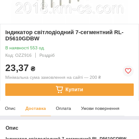
Індикатор світлодіодний 7-сегментний RL-
D5610GDBW
В наявності 553 од.
Код: OZZ916
Роздріб
23,37
₴
Мінімальна сума замовлення на сайті — 200 ₴
Купити
Опис
Доставка
Оплата
Умови повернення
Опис
Індикатор світлодіодний 7-сегментний
RL-D5610GDBW