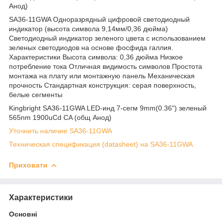
Анод)
SA36-11GWA Одноразрядный цифровой светодиодный
индикатор (высота символа 9,14мм/0,36 дюйма)
Светодиодный индикатор зеленого цвета с использованием
зеленых светодиодов на основе фосфида галлия.
Характеристики Высота символа: 0,36 дюйма Низкое
потребление тока Отличная видимость символов Простота
монтажа на плату или монтажную панель Механическая
прочность Стандартная конструкция: серая поверхность,
белые сегменты
Kingbright SA36-11GWA LED-инд 7-сегм 9mm(0.36") зеленый
565nm 1900uCd CA (общ Анод)
Уточнить наличие SA36-11GWA
Техническая спецификация (datasheet) на SA36-11GWA
Приховати
Характеристики
Основні