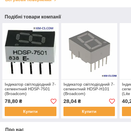
Подібні товари компанії
Індикатор світлодіодний 7-
Індикатор світлодіодний 7-
Інди
сегментний HDSP-7501
сегментний HDSP-H101
сег
(Broadcom)
(Broadcom)
(Lit
78,80
28,04
40,
₴
₴
Купити
Купити
Про нас