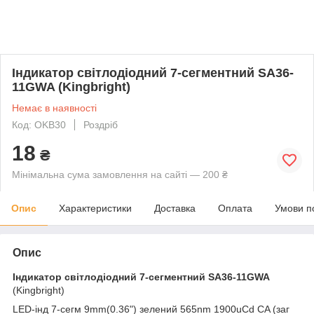
Індикатор світлодіодний 7-сегментний SA36-
11GWA (Kingbright)
Немає в наявності
Код: OKB30
Роздріб
18
₴
Мінімальна сума замовлення на сайті — 200 ₴
Опис
Характеристики
Доставка
Оплата
Умови п
Опис
Індикатор світлодіодний 7-сегментний
SA36-11GWA
(Kingbright)
LED-інд 7-сегм 9mm(0.36") зелений 565nm 1900uCd CA (заг