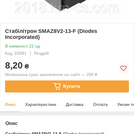
Стабілітрон SMAZ8V2-13-F (Diodes
Incorporated)
В наявності 22 од.
Код: DDI81
Роздріб
8,20
₴
Мінімальна сума замовлення на сайті — 200 ₴
Купити
Опис
Характеристики
Доставка
Оплата
Умови п
Опис
Стабілітрон
SMAZ8V2-13-F
(Diodes Incorporated)