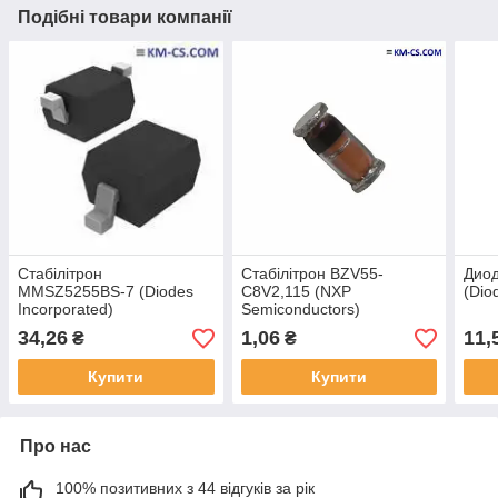
Подібні товари компанії
Стабілітрон
Стабілітрон BZV55-
Дио
MMSZ5255BS-7 (Diodes
C8V2,115 (NXP
(Dio
Incorporated)
Semiconductors)
34,26
1,06
11,
₴
₴
Купити
Купити
Про нас
100% позитивних з 44 відгуків за рік