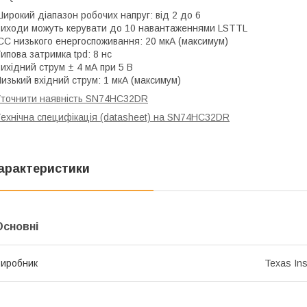
ирокий діапазон робочих напруг: від 2 до 6
иходи можуть керувати до 10 навантаженнями LSTTL
CC низького енергоспоживання: 20 мкА (максимум)
ипова затримка tpd: 8 нс
ихідний струм ± 4 мА при 5 В
изький вхідний струм: 1 мкА (максимум)
точнити наявність SN74HC32DR
ехнічна специфікація (datasheet) на SN74HC32DR
арактеристики
Основні
иробник
Texas In