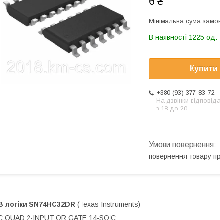
6 ₴
Мінімальна сума замов
В наявності 1225 од.
Купити
+380 (93) 377-83-72
На дзвінки відповід
з 18 до 20
повернення товару п
В логіки
SN74HC32DR
(Texas Instruments)
C QUAD 2-INPUT OR GATE 14-SOIC