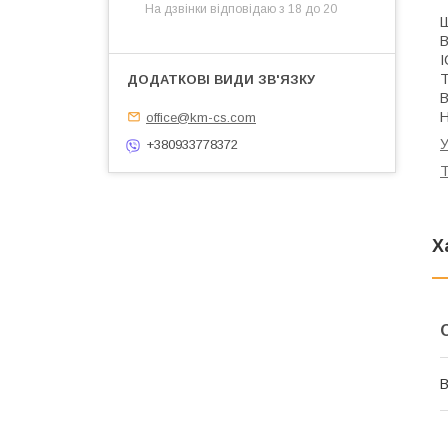
На дзвінки відповідаю з 18 до 20
Ш
В
I
Т
В
Н
office@km-cs.com
У
+380933778372
Т
Х
В