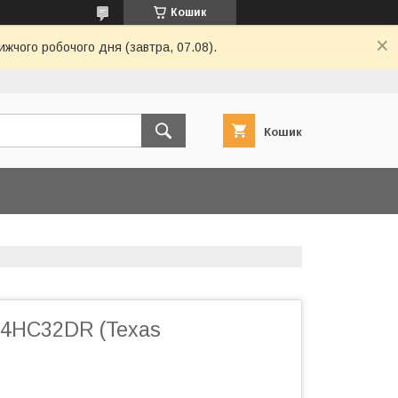
Кошик
ижчого робочого дня (завтра, 07.08).
Кошик
74HC32DR (Texas