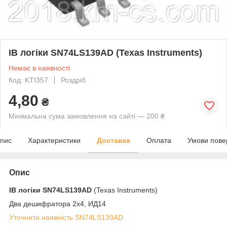
ІВ логіки SN74LS139AD (Texas Instruments)
Немає в наявності
Код: KTI357
Роздріб
4,80
₴
Мінімальна сума замовлення на сайті — 200 ₴
пис
Характеристики
Доставка
Оплата
Умови пове
Опис
ІВ логіки
SN74LS139AD
(Texas Instruments)
Два дешифратора 2х4, ИД14
Уточнити наявність SN74LS139AD