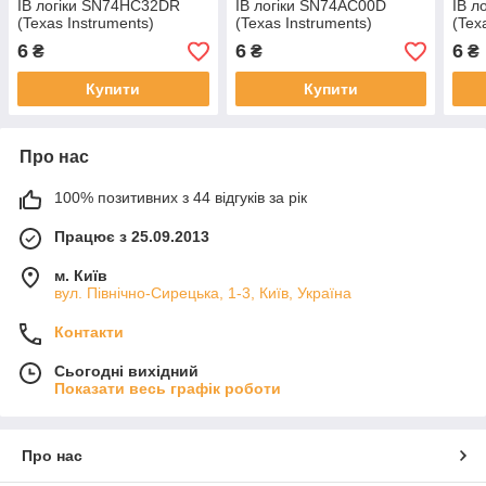
ІВ логіки SN74HC32DR
ІВ логіки SN74AC00D
ІВ л
(Texas Instruments)
(Texas Instruments)
(Tex
6
6
6
₴
₴
₴
Купити
Купити
Про нас
100% позитивних з 44 відгуків за рік
Працює з 25.09.2013
м. Київ
вул. Північно-Сирецька, 1-3, Київ, Україна
Контакти
Сьогодні вихідний
Показати весь графік роботи
Про нас