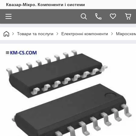
Квазар-Мікро. Компоненти і системи
Товари та послуги
Електронні компоненти
Мікросхем