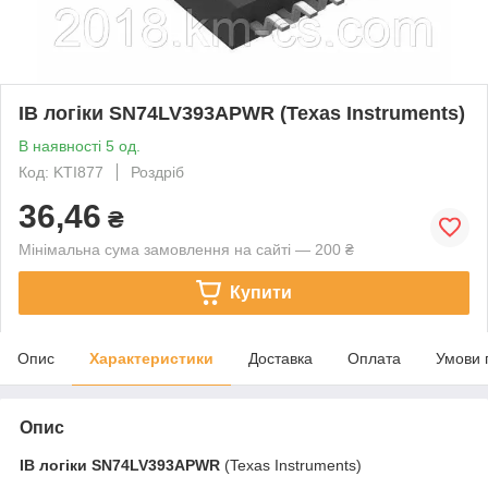
ІВ логіки SN74LV393APWR (Texas Instruments)
В наявності 5 од.
Код: KTI877
Роздріб
36,46
₴
Мінімальна сума замовлення на сайті — 200 ₴
Купити
Опис
Характеристики
Доставка
Оплата
Умови 
Опис
ІВ логіки
SN74LV393APWR
(Texas Instruments)