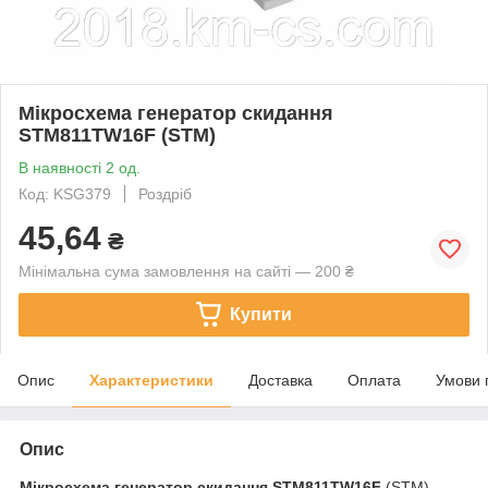
Мікросхема генератор скидання
STM811TW16F (STM)
В наявності 2 од.
Код: KSG379
Роздріб
45,64
₴
Мінімальна сума замовлення на сайті — 200 ₴
Купити
Опис
Характеристики
Доставка
Оплата
Умови 
Опис
Мікросхема генератор скидання
STM811TW16F
(STM)