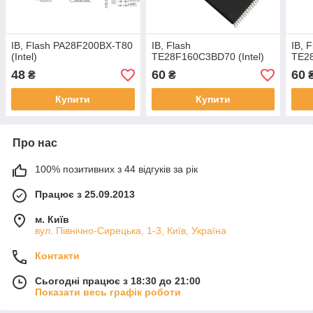
ІВ, Flash PA28F200BX-T80
ІВ, Flash
ІВ, 
(Intel)
TE28F160C3BD70 (Intel)
TE28
48
60
60
₴
₴
Купити
Купити
Про нас
100% позитивних з 44 відгуків за рік
Працює з 25.09.2013
м. Київ
вул. Північно-Сирецька, 1-3, Київ, Україна
Контакти
Сьогодні працює з 18:30 до 21:00
Показати весь графік роботи