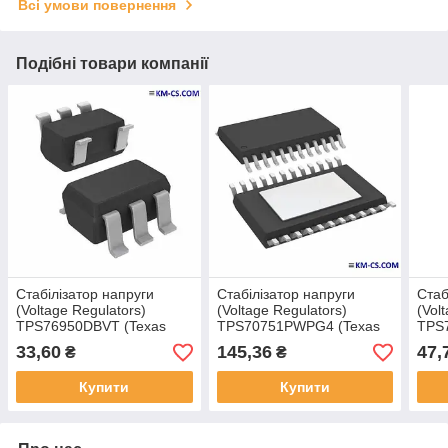
Всі умови повернення
Подібні товари компанії
Стабілізатор напруги
Стабілізатор напруги
Стаб
(Voltage Regulators)
(Voltage Regulators)
(Vol
TPS76950DBVT (Texas
TPS70751PWPG4 (Texas
TPS
Instruments)
Instruments)
Inst
33,60
145,36
47,
₴
₴
Купити
Купити