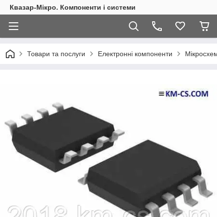
Квазар-Мікро. Компоненти і системи
Товари та послуги
Електронні компоненти
Мікросхем