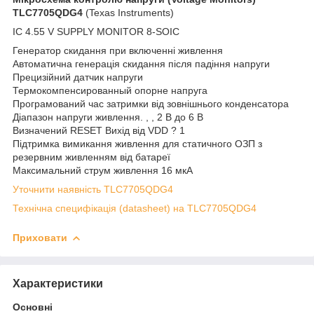
TLC7705QDG4
(Texas Instruments)
IC 4.55 V SUPPLY MONITOR 8-SOIC
Генератор скидання при включенні живлення
Автоматична генерація скидання після падіння напруги
Прецизійний датчик напруги
Термокомпенсированный опорне напруга
Програмований час затримки від зовнішнього конденсатора
Діапазон напруги живлення. , , 2 В до 6 В
Визначений RESET Вихід від VDD ? 1
Підтримка вимикання живлення для статичного ОЗП з
резервним живленням від батареї
Максимальний струм живлення 16 мкА
Уточнити наявність TLC7705QDG4
Технічна специфікація (datasheet) на TLC7705QDG4
Приховати
Характеристики
Основні