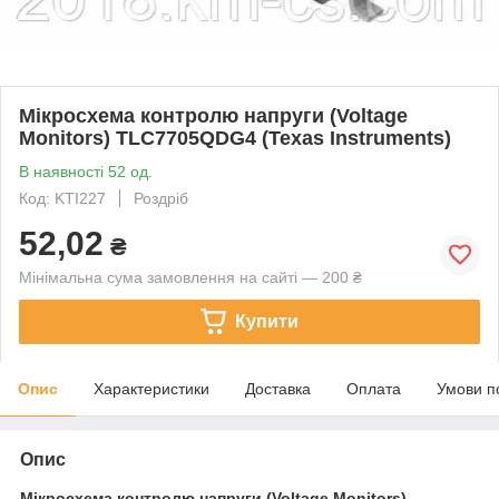
Мікросхема контролю напруги (Voltage
Monitors) TLC7705QDG4 (Texas Instruments)
В наявності 52 од.
Код: KTI227
Роздріб
52,02
₴
Мінімальна сума замовлення на сайті — 200 ₴
Купити
Опис
Характеристики
Доставка
Оплата
Умови п
Опис
Мікросхема контролю напруги (Voltage Monitors)