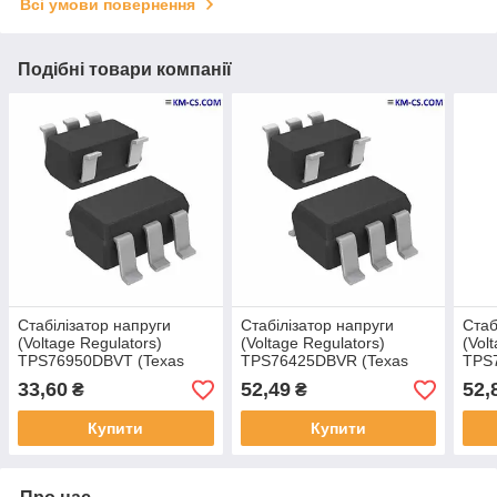
Всі умови повернення
Подібні товари компанії
Стабілізатор напруги
Стабілізатор напруги
Стаб
(Voltage Regulators)
(Voltage Regulators)
(Vol
TPS76950DBVT (Texas
TPS76425DBVR (Texas
TPS
Instruments)
Instruments)
Inst
33,60
52,49
52,
₴
₴
Купити
Купити