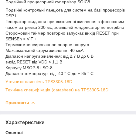
Подвійний процесорний супервізор SOIC8
Подвійні контрольні ланцюга для систем на базі процесорів
DSP і
Генератор скидання при включенні живлення з фіксованим
часом затримки 200 мс; зовнішній конденсатор не потрібно
Сторожовий таймер повторно запускає вихід RESET при
SENSEn > VIT +
Термокомпенсированное опорне напруга
Максимальний струм живлення 40 мкА
Діапазон напруги живлення: від 2,7 В до 6 В
вихід RESET від VDD > 1,1 В
Корпусу MSOP-8 і SO-8
Діапазон температур: від -40 ° C до + 85 ° C
Уточнити наявність TPS3305-18D
Технічна специфікація (datasheet) на TPS3305-18D
Приховати
Характеристики
Основні