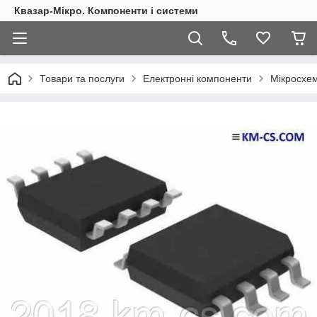
Квазар-Мікро. Компоненти і системи
Товари та послуги
Електронні компоненти
Мікросхем