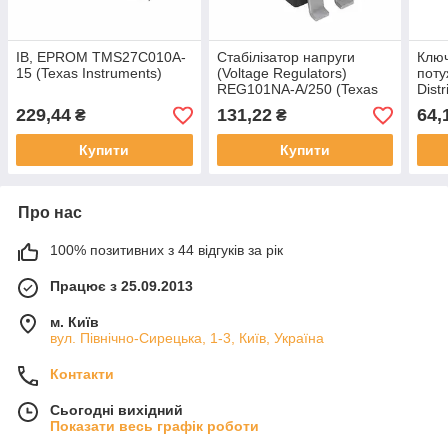
ІВ, EPROM TMS27C010A-
Стабілізатор напруги
Ключ
15 (Texas Instruments)
(Voltage Regulators)
поту
REG101NA-A/250 (Texas
Distr
instruments)
TPS
229,44
131,22
64,
₴
₴
Inst
Купити
Купити
Про нас
100% позитивних з 44 відгуків за рік
Працює з 25.09.2013
м. Київ
вул. Північно-Сирецька, 1-3, Київ, Україна
Контакти
Сьогодні вихідний
Показати весь графік роботи