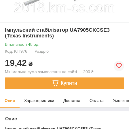
Імпульсний стабілізатор UA7905CKCSE3
(Texas Instruments)
В наявності 48 од.
Код: KTI976
Роздріб
19,42
₴
Мінімальна сума замовлення на сайті — 200 ₴
Купити
Опис
Характеристики
Доставка
Оплата
Умови п
Опис
Імпульсний стабілізатор
UA7905CKCSE3
(Texas