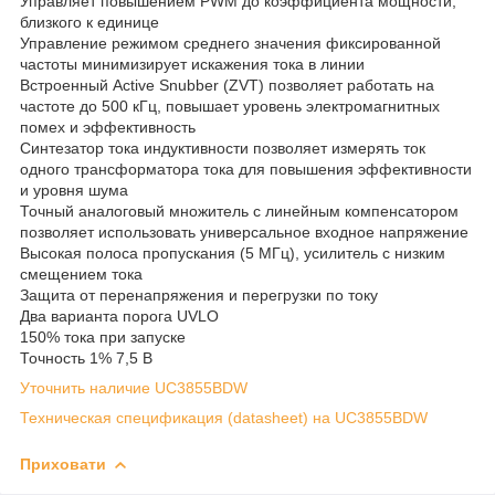
Управляет повышением PWM до коэффициента мощности,
близкого к единице
Управление режимом среднего значения фиксированной
частоты минимизирует искажения тока в линии
Встроенный Active Snubber (ZVT) позволяет работать на
частоте до 500 кГц, повышает уровень электромагнитных
помех и эффективность
Синтезатор тока индуктивности позволяет измерять ток
одного трансформатора тока для повышения эффективности
и уровня шума
Точный аналоговый множитель с линейным компенсатором
позволяет использовать универсальное входное напряжение
Высокая полоса пропускания (5 МГц), усилитель с низким
смещением тока
Защита от перенапряжения и перегрузки по току
Два варианта порога UVLO
150% тока при запуске
Точность 1% 7,5 В
Уточнить наличие UC3855BDW
Техническая спецификация (datasheet) на UC3855BDW
Приховати