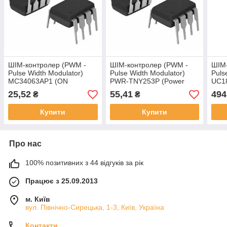
ШІМ-контролер (PWM -
ШІМ-контролер (PWM -
ШІМ
Pulse Width Modulator)
Pulse Width Modulator)
Puls
MC34063AP1 (ON
PWR-TNY253P (Power
UC18
Semiconductor)
Integrations)
25,52
55,41
494
₴
₴
Купити
Купити
Про нас
100% позитивних з 44 відгуків за рік
Працює з 25.09.2013
м. Київ
вул. Північно-Сирецька, 1-3, Київ, Україна
Контакти