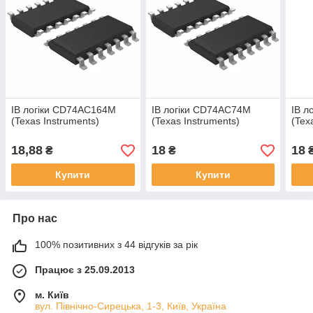
ІВ логіки CD74AC164M
ІВ логіки CD74AC74M
ІВ л
(Texas Instruments)
(Texas Instruments)
(Tex
18,88
18
18
₴
₴
Купити
Купити
Про нас
100% позитивних з 44 відгуків за рік
Працює з 25.09.2013
м. Київ
вул. Північно-Сирецька, 1-3, Київ, Україна