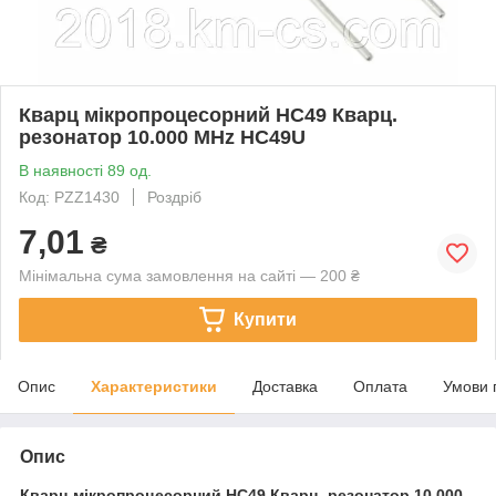
Кварц мікропроцесорний HC49 Кварц.
резонатор 10.000 MHz HC49U
В наявності 89 од.
Код: PZZ1430
Роздріб
7,01
₴
Мінімальна сума замовлення на сайті — 200 ₴
Купити
Опис
Характеристики
Доставка
Оплата
Умови 
Опис
Кварц мікропроцесорний HC49
Кварц. резонатор 10.000