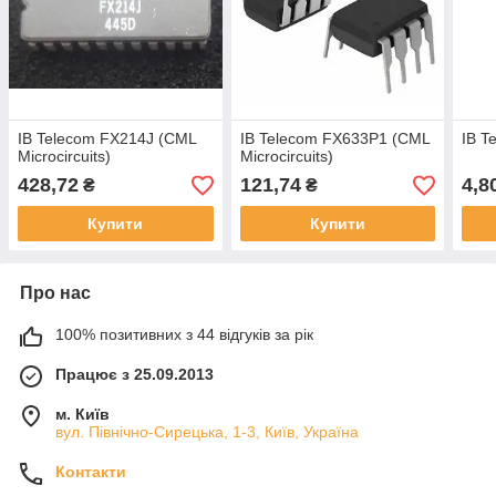
ІВ Telecom FX214J (CML
ІВ Telecom FX633P1 (CML
ІВ 
Microcircuits)
Microcircuits)
428,72
121,74
4,8
₴
₴
Купити
Купити
Про нас
100% позитивних з 44 відгуків за рік
Працює з 25.09.2013
м. Київ
вул. Північно-Сирецька, 1-3, Київ, Україна
Контакти