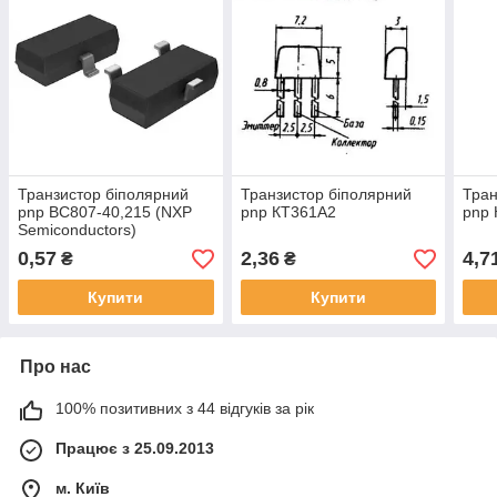
Транзистор біполярний
Транзистор біполярний
Тран
pnp BC807-40,215 (NXP
pnp КТ361А2
pnp
Semiconductors)
0,57
2,36
4,7
₴
₴
Купити
Купити
Про нас
100% позитивних з 44 відгуків за рік
Працює з 25.09.2013
м. Київ