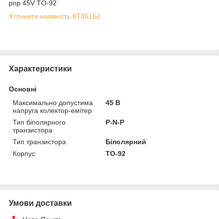
pnp 45V TO-92
Уточнити наявність КТ361Б2
Характеристики
Основні
Максимально допустима
45 В
напруга колектор-емітер
Тип біполярного
P-N-P
транзистора
Тип транзистора
Біполярний
Корпус
TO-92
Умови доставки