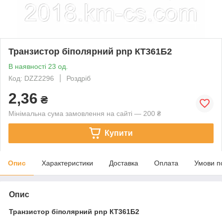
Транзистор біполярний pnp КТ361Б2
В наявності 23 од.
Код: DZZ2296
Роздріб
2,36
₴
Мінімальна сума замовлення на сайті — 200 ₴
Купити
Опис
Характеристики
Доставка
Оплата
Умови п
Опис
Транзистор біполярний pnp
КТ361Б2