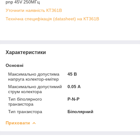
pnp 45V 250МГц
Уточнити наявність КТ361В
Технічна специфікація (datasheet) на КТ361В
Характеристики
Основні
Максимально допустима
45 В
напруга колектор-емітер
Максимально допустимий
0.05 А
струм колектора
Тип біполярного
P-N-P
транзистора
Тип транзистора
Біполярний
Приховати