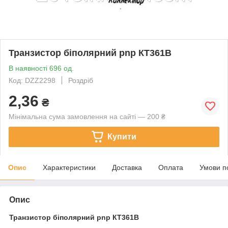
Транзистор біполярний pnp КТ361В
В наявності 696 од.
Код: DZZ2298
Роздріб
2,36
₴
Мінімальна сума замовлення на сайті — 200 ₴
Купити
Опис
Характеристики
Доставка
Оплата
Умови п
Опис
Транзистор біполярний pnp
КТ361В