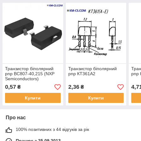
Транзистор біполярний
Транзистор біполярний
Тран
pnp BC807-40,215 (NXP
pnp КТ361А2
pnp
Semiconductors)
0,57
2,36
4,7
₴
₴
Купити
Купити
Про нас
100% позитивних з 44 відгуків за рік
Працює з 25.09.2013