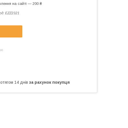
лення на сайті — 200 ₴
од:
EZZ2321
аю
ротягом 14 днів
за рахунок покупця