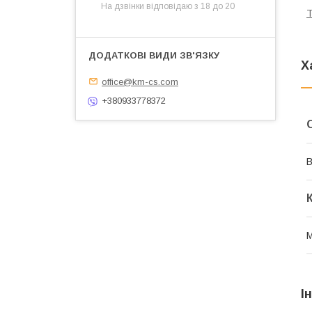
На дзвінки відповідаю з 18 до 20
Т
Х
office@km-cs.com
+380933778372
В
М
І