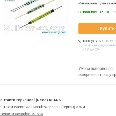
Мінімальна сума замов
В наявності 15 од.
К
Купити
+380 (93) 377-83-72
На дзвінки відповід
з 18 до 20
повернення товару п
онтакти герконові (Reed)
КЕМ-6
онтакти електричні магнітокеровані (геркон) 37мм
точнити наявність КЕМ-6