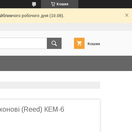
Кошик
айближчого робочого дня (10.08).
Кошик
конові (Reed) КЕМ-6