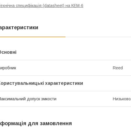
ехнічна специфікація (datasheet) на КЕМ-6
арактеристики
Основні
иробник
Reed
Користувальницькі характеристики
аксимальний допуск эмкости
Низьково
нформація для замовлення