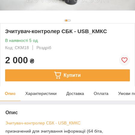
Зчитувач-контролер СБК - USB_КМКС
В наявності 5 од.
Код: CKM18
Роздріб
2 000
₴
Купити
Опис
Характеристики
Доставка
Оплата
Умови п
Опис
Зчитувач-контролер СБК - USB_КМКС
призначений для зчитування інформації (64 біта,