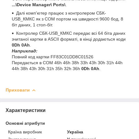
...\Device Manager\ Ports\
.
Далі комп'ютер працює з контролером СБК-
USB_КМКС як з СОМ портом на швидкості 9600 бод, 8
біт даних, 1 стоп-біт.
Контролер СБК-USB_КМКС передає всі 64 біта даних
зчитаної картки в ASCII форматі, в кінці додаються коди
0Dh 0Ah
.
Наприклад:
Повний код картки FF83C01DD8C01526
Передається в СОМ 46h 46h 38h 33h 43h 30h 31h 44h
44h 38h 43h 30h 31h 35h 32h 36h
0Dh 0Ah
.
Приховати
Характеристики
Основні атрибути
Країна виробник
Україна