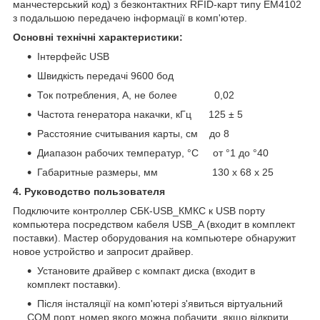
манчестерський код) з безконтактних RFID-карт типу ЕМ4102
з подальшою передачею інформації в комп'ютер.
Основні технічні характеристики:
Інтерфейс USB
Швидкість передачі 9600 бод
Ток потребления, А, не более 0,02
Частота генератора накачки, кГц 125 ± 5
Расстояние считывания карты, см до 8
Диапазон рабочих температур, °С от °1 до °40
Габаритные размеры, мм 130 x 68 x 25
4. Руководство пользователя
Подключите контроллер СБК-USB_КМКС к USB порту
компьютера посредством кабеля USB_A (входит в комплект
поставки). Мастер оборудования на компьютере обнаружит
новое устройство и запросит драйвер.
Установите драйвер с компакт диска (входит в
комплект поставки).
Після інсталяції на комп'ютері з'явиться віртуальний
СОМ порт, номер якого можна побачити, якщо відкрити