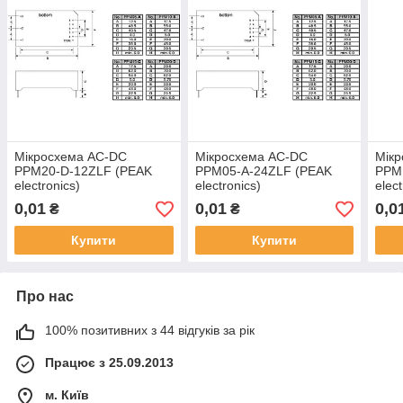
Мікросхема AC-DC
Мікросхема AC-DC
Мік
PPM20-D-12ZLF (PEAK
PPM05-A-24ZLF (PEAK
PPM
electronics)
electronics)
elect
0,01
0,01
0,0
₴
₴
Купити
Купити
Про нас
100% позитивних з 44 відгуків за рік
Працює з 25.09.2013
м. Київ