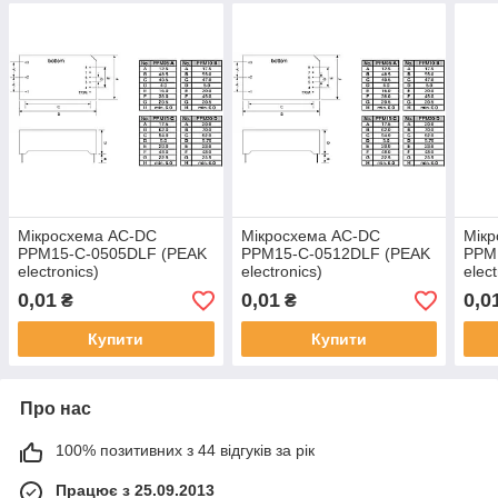
Мікросхема AC-DC
Мікросхема AC-DC
Мік
PPM15-C-0505DLF (PEAK
PPM15-C-0512DLF (PEAK
PPM
electronics)
electronics)
elect
0,01
0,01
0,0
₴
₴
Купити
Купити
Про нас
100% позитивних з 44 відгуків за рік
Працює з 25.09.2013