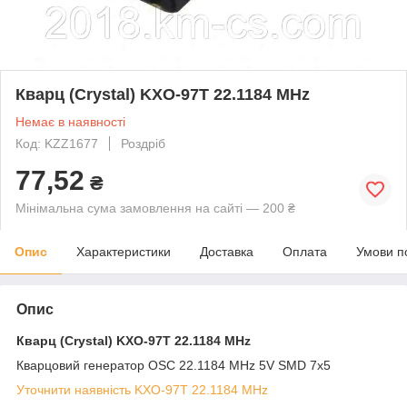
Кварц (Crystal) KXO-97T 22.1184 MHz
Немає в наявності
Код: KZZ1677
Роздріб
77,52
₴
Мінімальна сума замовлення на сайті — 200 ₴
Опис
Характеристики
Доставка
Оплата
Умови п
Опис
Кварц (Crystal)
KXO-97T 22.1184 MHz
Кварцовий генератор OSC 22.1184 MHz 5V SMD 7x5
Уточнити наявність KXO-97T 22.1184 MHz