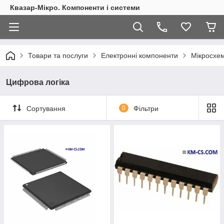
Квазар-Мікро. Компоненти і системи
Товари та послуги
Електронні компоненти
Мікросхем
Цифрова логіка
Сортування
0
Фільтри