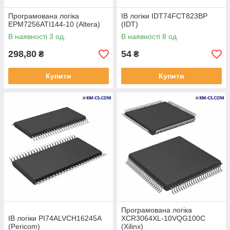
Програмована логіка
ІВ логіки IDT74FCT823BP
EPM7256ATI144-10 (Altera)
(IDT)
В наявності 3 од.
В наявності 8 од.
298,80
54
₴
₴
Купити
Купити
Програмована логіка
ІВ логіки PI74ALVCH16245A
XCR3064XL-10VQG100C
(Pericom)
(Xilinx)