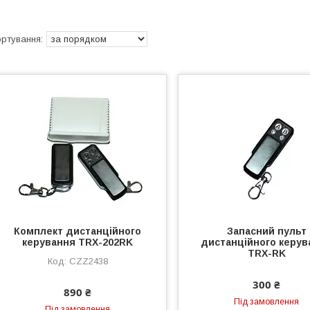
Комплект дистанційного
Запасний пульт
керування TRX-202RK
дистанційного керув
TRX-RK
CZZ2438
300 ₴
890 ₴
Під замовлення
Під замовлення