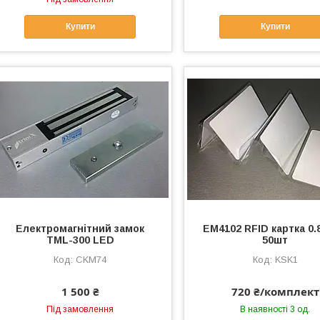
Купити
Купити
Електромагнітний замок
EM4102 RFID картка 0.
TML-300 LED
50шт
CKM74
KSK1
1 500 ₴
720 ₴/комплект
Під замовлення
В наявності 3 од.