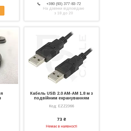
+380 (93) 377-83-72
На дзвінки відповідаю
з 18 до 20
ля
Кабель USB 2.0 AM-AM 1.8 м з
в
подвійним екрануванням
EZZ2366
73 ₴
Немає в наявності