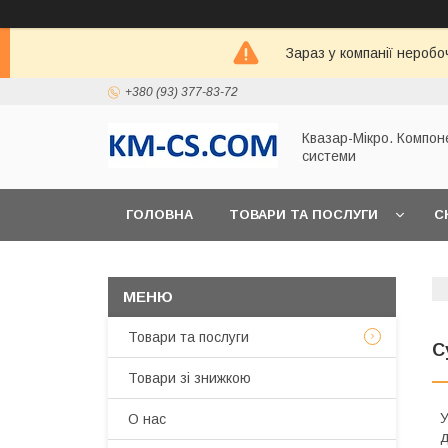
Зараз у компанії неробо
+380 (93) 377-83-72
Квазар-Мікро. Компон
системи
ГОЛОВНА
ТОВАРИ ТА ПОСЛУГИ
С
Товари та послуги
С
Товари зі знижкою
У
О нас
д