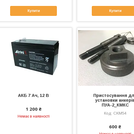
Купити
Купити
АКБ 7 Ач, 12 В
Пристосування д
установки анкері
ПУА-2_КМКС
1 200 ₴
CKM54
Немає в наявності
600 ₴
Немає в наявності