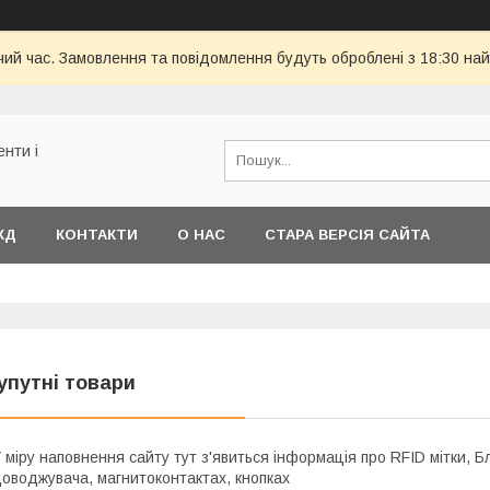
чий час. Замовлення та повідомлення будуть оброблені з 18:30 най
енти і
КД
КОНТАКТИ
О НАС
СТАРА ВЕРСІЯ САЙТА
упутні товари
 міру наповнення сайту тут з'явиться інформація про RFID мітки, 
оводжувача, магнитоконтактах, кнопках