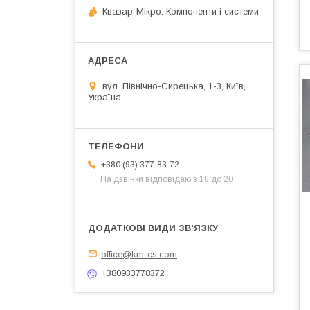
Квазар-Мікро. Компоненти і системи
вул. Північно-Сирецька, 1-3, Київ,
Україна
+380 (93) 377-83-72
На дзвінки відповідаю з 18 до 20
office@km-cs.com
+380933778372