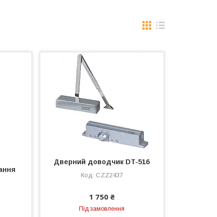
Дверний доводчик DT-516
ання
CZZ2437
1 750 ₴
Під замовлення