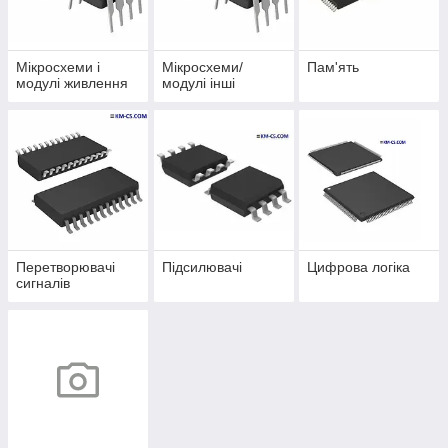
Мікросхеми і
Мікросхеми/
Пам'ять
модулі живлення
модулі інші
Перетворювачі
Підсилювачі
Цифрова логіка
сигналів