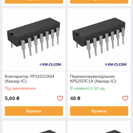
Компаратор УР1101СК04
Перемножувач/дільник
(Квазар-ІС)
КР525ПС1А (Квазар-ІС)
Під замовлення
В наявності 10 од.
5,60
48
₴
₴
Купити
Купити