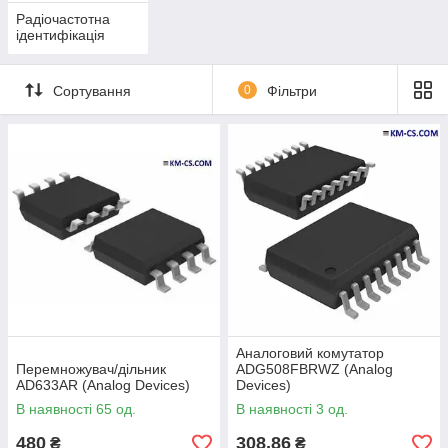
Радіочастотна
ідентифікація
Сортування
0
Фільтри
Аналоговий комутатор
Перемножувач/дільник
ADG508FBRWZ (Analog
AD633AR (Analog Devices)
Devices)
В наявності 65 од.
В наявності 3 од.
480
308,86
₴
₴