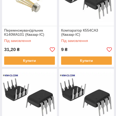
Перемножувач/дільник
Компаратор К554СА3
К140МА101 (Квазар-ІС)
(Квазар-ІС)
Під замовлення
Під замовлення
31,20
9
₴
₴
Купити
Купити