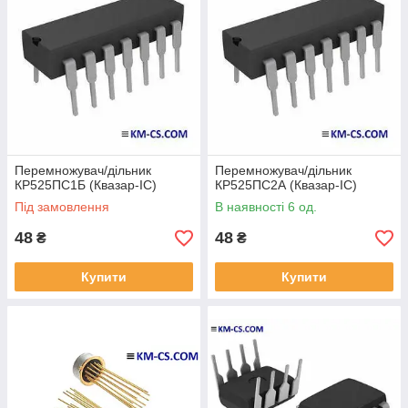
Перемножувач/дільник
Перемножувач/дільник
КР525ПС1Б (Квазар-ІС)
КР525ПС2А (Квазар-ІС)
Під замовлення
В наявності 6 од.
48
48
₴
₴
Купити
Купити