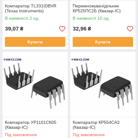
Компаратор TL331IDBVR
Перемножувач/дільник
(Texas Instruments)
КР525ПС2Б (Квазар-ІС)
В наявності 2 од.
В наявності 10 од.
39,07
32,96
₴
₴
Купити
Купити
Компаратор УР1101СК05
Компаратор КР554СА3
(Квазар-ІС)
(Квазар-ІС)
Під замовлення
Під замовлення