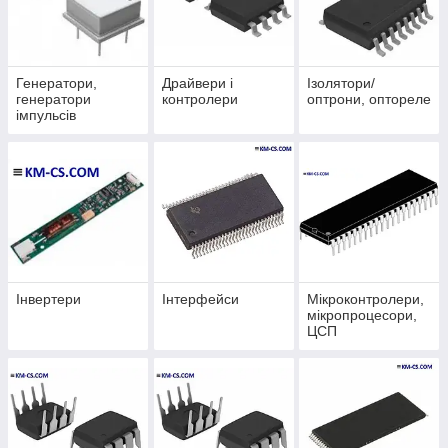
Генератори,
Драйвери і
Ізолятори/
генератори
контролери
оптрони, оптореле
імпульсів
(Oscillators)
Інвертери
Інтерфейси
Мікроконтролери,
мікропроцесори,
ЦСП