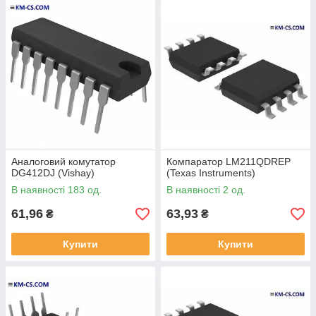
Аналоговий комутатор
Компаратор LM211QDREP
DG412DJ (Vishay)
(Texas Instruments)
В наявності 183 од.
В наявності 2 од.
61,96
63,93
₴
₴
Купити
Купити