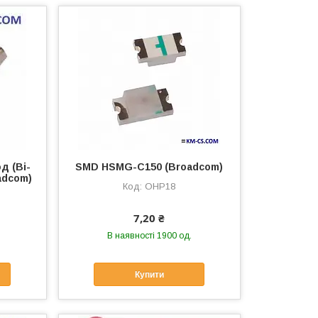
д (Bi-
SMD HSMG-C150 (Broadcom)
adcom)
OHP18
7,20 ₴
В наявності 1900 од.
Купити