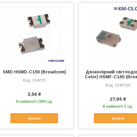
SMD HSMD-C150 (Broadcom)
Двоколірний світлодіо
Color) HSMF-C165 (Bro
OHP25
OHP135
3,56 ₴
27,05 ₴
В наявності 2980 од.
В наявності 5 од.
Купити
Купити