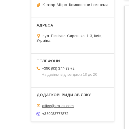
Квазар-Мікро. Компоненти і системи
вул. Північно-Сирецька, 1-3, Київ,
Україна
+380 (93) 377-83-72
На дзвінки відповідаю з 18 до 20
office@km-cs.com
+380933778372