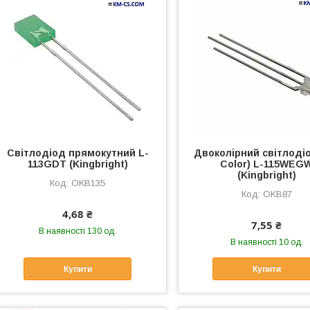
Світлодіод прямокутний L-
Двоколірний світлодіо
113GDT (Kingbright)
Color) L-115WEG
(Kingbright)
OKB135
OKB87
4,68 ₴
7,55 ₴
В наявності 130 од.
В наявності 10 од.
Купити
Купити