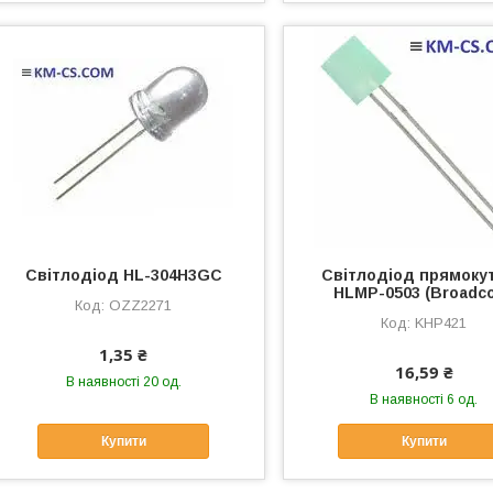
Світлодіод HL-304H3GC
Світлодіод прямоку
HLMP-0503 (Broadc
OZZ2271
KHP421
1,35 ₴
16,59 ₴
В наявності 20 од.
В наявності 6 од.
Купити
Купити