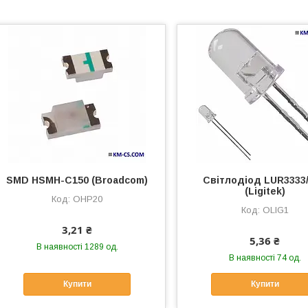
SMD HSMH-C150 (Broadcom)
Світлодіод LUR3333
(Ligitek)
OHP20
OLIG1
3,21 ₴
5,36 ₴
В наявності 1289 од.
В наявності 74 од.
Купити
Купити