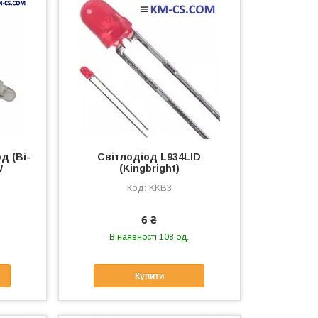
д (Bi-
Світлодіод L934LID
W
(Kingbright)
KKB3
6 ₴
В наявності 108 од.
Купити