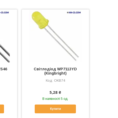
/S46
Світлодіод WP7113YD
(Kingbright)
OKB74
5,28 ₴
В наявності 5 од.
Купити