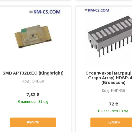
SMD APT3216EC (Kingbright)
Стовпчикові матриці
Graph Array) HDSP-
OKB59
(Broadcom)
KHP436
7,82 ₴
В наявності 81 од.
72 ₴
В наявності 13 од.
Купити
Купити