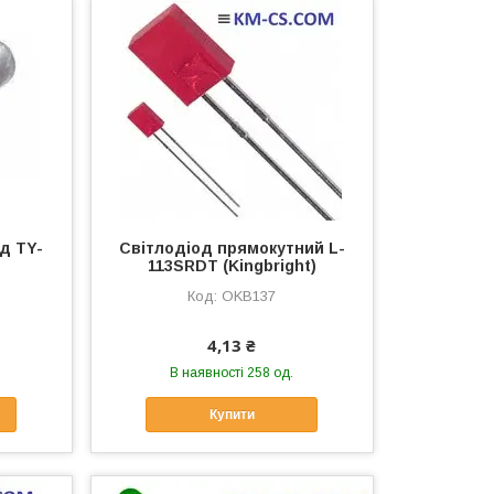
д TY-
Світлодіод прямокутний L-
113SRDT (Kingbright)
OKB137
4,13 ₴
В наявності 258 од.
Купити