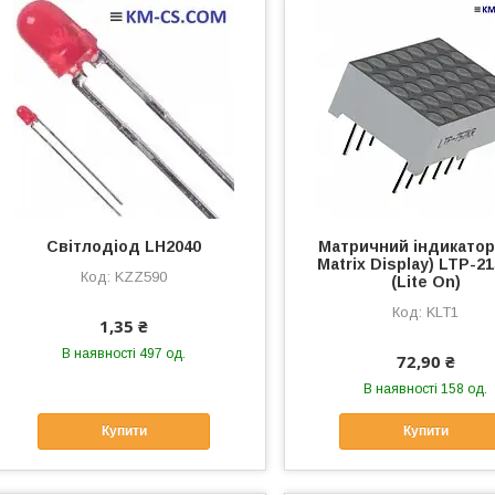
Світлодіод LH2040
Матричний індикатор
Matrix Display) LTP-2
KZZ590
(Lite On)
KLT1
1,35 ₴
В наявності 497 од.
72,90 ₴
В наявності 158 од.
Купити
Купити