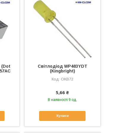
 (Dot
Світлодіод WP483YDT
157AC
(Kingbright)
OKB72
5,66 ₴
В наявності 9 од.
Купити