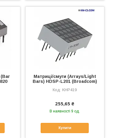
 (Bar
Матриці/смуги (Arrays/Light
4820
Bars) HDSP-L201 (Broadcom)
KHP419
255,65 ₴
В наявності 9 од.
Купити