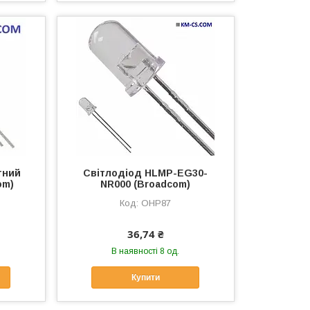
тний
Світлодіод HLMP-EG30-
om)
NR000 (Broadcom)
OHP87
36,74 ₴
В наявності 8 од.
Купити