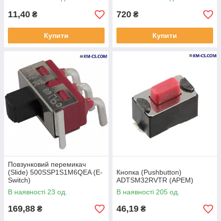
11,40
720
₴
₴
Купити
Купити
Повзунковий перемикач
(Slide) 500SSP1S1M6QEA (E-
Кнопка (Pushbutton)
Switch)
ADTSM32RVTR (APEM)
В наявності 23 од.
В наявності 205 од.
169,88
46,19
₴
₴