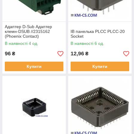
Адаптер D-Sub Адаптер
клемн-DSUB //2315162
ІВ панелька PLCC PLCC-20
(Phoenix Contact)
Socket
В наявності 4 од.
В наявності 6 од.
96
12,96
₴
₴
Купити
Купити