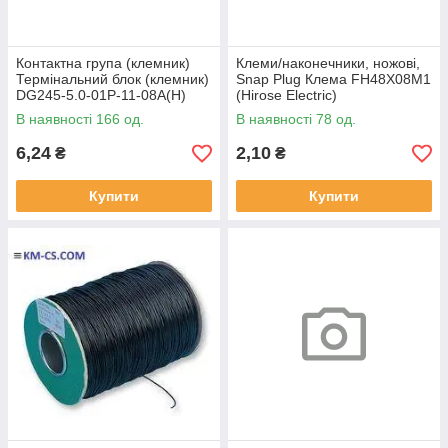
Контактна група (клемник)
Клеми/наконечники, ножові,
Термінальний блок (клемник)
Snap Plug Клема FH48X08M1
DG245-5.0-01P-11-08A(H)
(Hirose Electric)
В наявності 166 од.
В наявності 78 од.
6,24
2,10
₴
₴
Купити
Купити