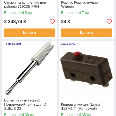
Стяжка та кріплення для
Корпус Корпус пульта
кабелів 719225-FRN
Wiimote
В наявності 5 од.
В наявності 7 од.
2 348,74
24
₴
₴
Купити
Купити
Болти, гвинти (screw)
Подовжений гвинт для D-
Кінцеві вимикачі (Limit)
SUB//E-23
41SM1-T (Honeywell)
В наявності 38 од.
В наявності 35 од.