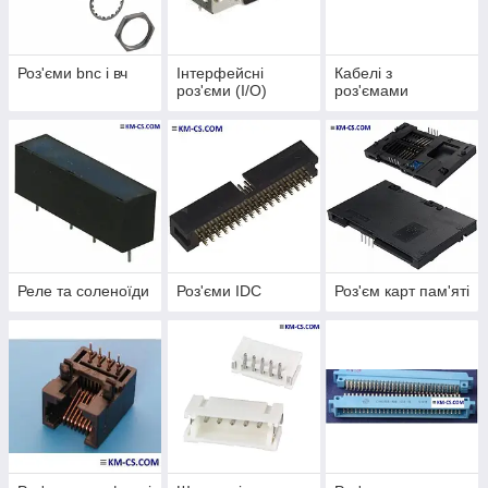
Роз'єми bnc і вч
Інтерфейсні
Кабелі з
роз'єми (I/O)
роз'ємами
Реле та соленоїди
Роз'єми IDC
Роз'єм карт пам'яті