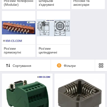
Роз'єми телефонні
Штирьові
Роз'єми та
(Modular)
з'єднувачі
аксесуари
Роз'єми
Роз'єми
прямокутні
циліндричні
Сортування
0
Фільтри